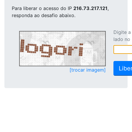
Para liberar o acesso
do IP
216.73.217.121
,
responda ao desafio abaixo.
Digite 
lado no
[trocar imagem]