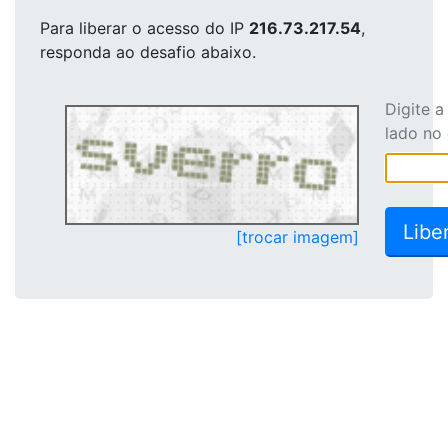
Para liberar o acesso
do IP
216.73.217.54
,
responda ao desafio abaixo.
Digite 
lado no
[trocar imagem]