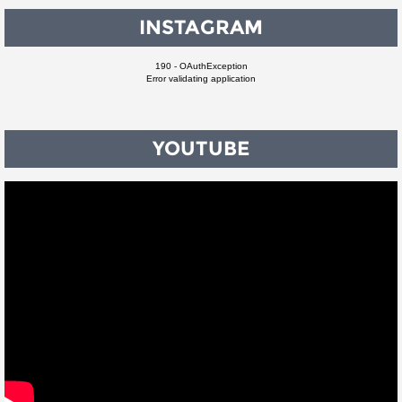
INSTAGRAM
190 - OAuthException
Error validating application
YOUTUBE