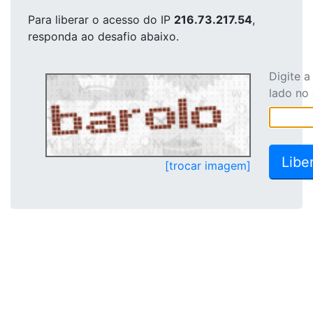
Para liberar o acesso
do IP
216.73.217.54
,
responda ao desafio abaixo.
Digite 
lado no
[trocar imagem]