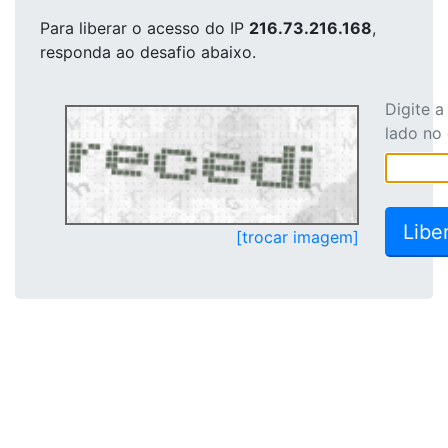
Para liberar o acesso
do IP
216.73.216.168
,
responda ao desafio abaixo.
Digite 
lado no
[trocar imagem]