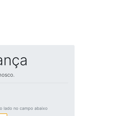
ança
nosco.
ao lado no campo abaixo