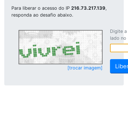
Para liberar o acesso
do IP
216.73.217.139
,
responda ao desafio abaixo.
Digite 
lado no
[trocar imagem]