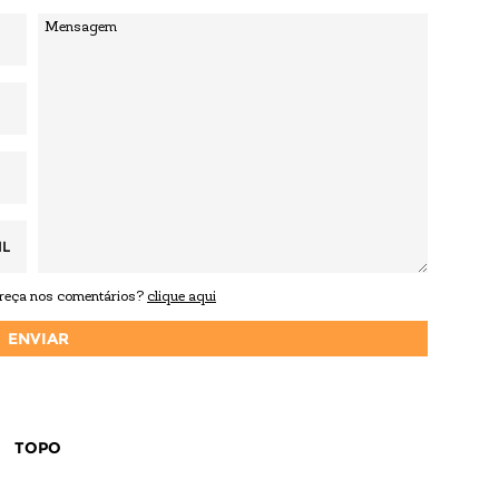
IL
areça nos comentários?
clique aqui
TOPO