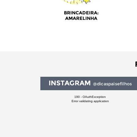
BRINCADEIRA:
AMARELINHA
INSTAGRAM
@dicaspaisefilhos
190 - OAuthException
Error validating application