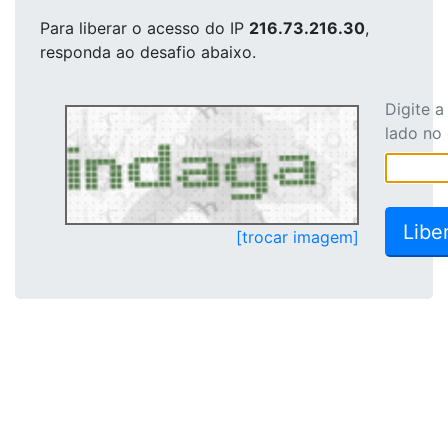
Para liberar o acesso
do IP
216.73.216.30
,
responda ao desafio abaixo.
Digite 
lado no
[trocar imagem]