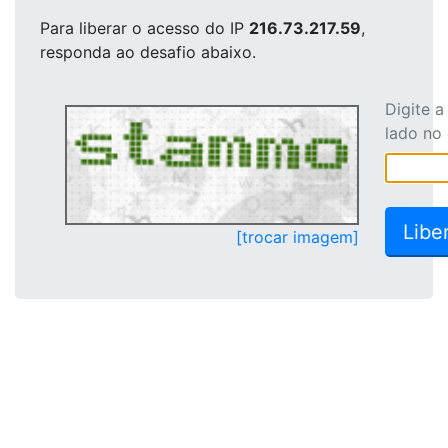
Para liberar o acesso
do IP
216.73.217.59
,
responda ao desafio abaixo.
Digite 
lado no
[trocar imagem]