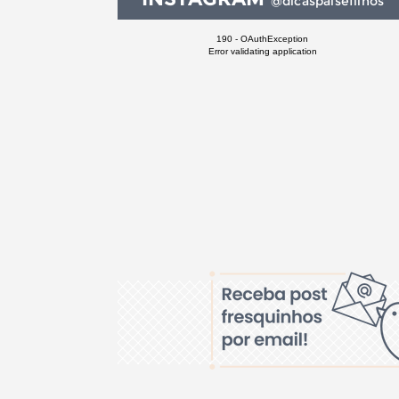
@dicaspaisefilhos
190 - OAuthException
Error validating application