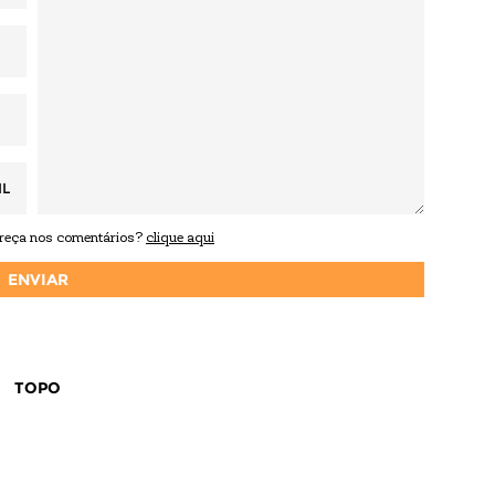
IL
areça nos comentários?
clique aqui
TOPO