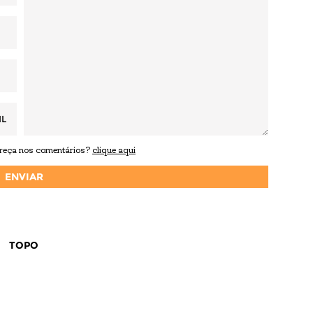
IL
areça nos comentários?
clique aqui
TOPO