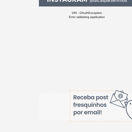
@dicaspaisefilhos
190 - OAuthException
Error validating application