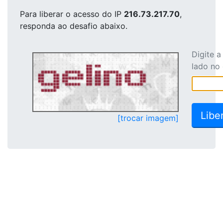
Para liberar o acesso
do IP
216.73.217.70
,
responda ao desafio abaixo.
Digite 
lado no
[trocar imagem]