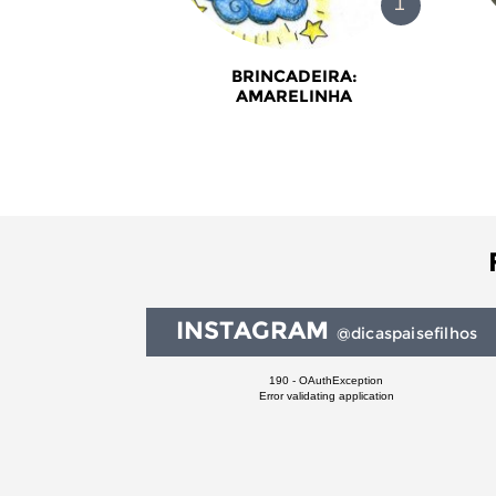
BRINCADEIRA:
AMARELINHA
INSTAGRAM
@dicaspaisefilhos
190 - OAuthException
Error validating application