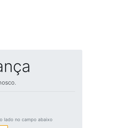
ança
nosco.
ao lado no campo abaixo