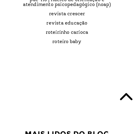
puc-rio | núcleo de orientação e
atendimento psicopedagógico (noap)
revista crescer
revista educação
roteirinho carioca
roteiro baby
MAIS LIDOS DO BLOG