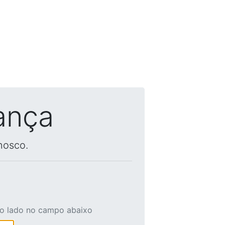
ança
nosco.
ao lado no campo abaixo