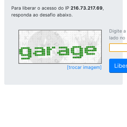
Para liberar o acesso
do IP
216.73.217.69
,
responda ao desafio abaixo.
Digite 
lado no
[trocar imagem]