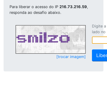
Para liberar o acesso
do IP
216.73.216.59
,
responda ao desafio abaixo.
Digite 
lado no
[trocar imagem]