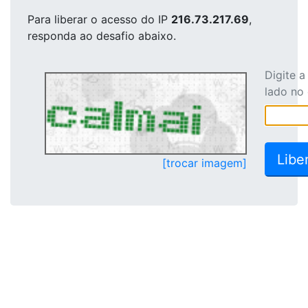
Para liberar o acesso
do IP
216.73.217.69
,
responda ao desafio abaixo.
Digite 
lado no
[trocar imagem]