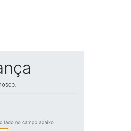
ança
nosco.
ao lado no campo abaixo