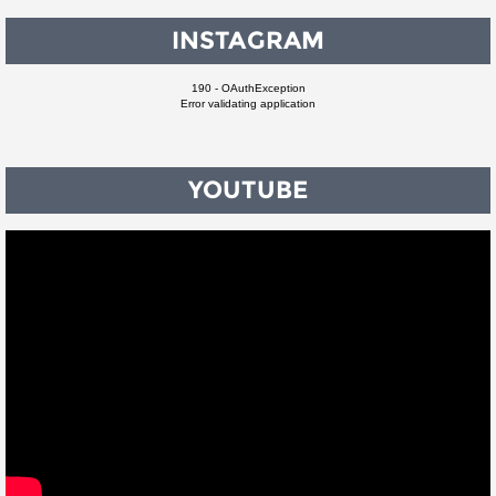
INSTAGRAM
190 - OAuthException
Error validating application
YOUTUBE