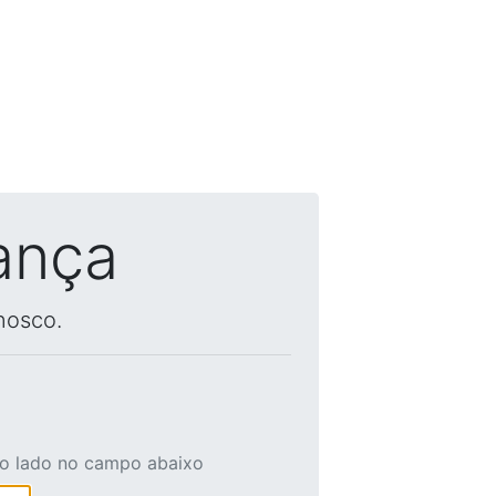
ança
nosco.
ao lado no campo abaixo