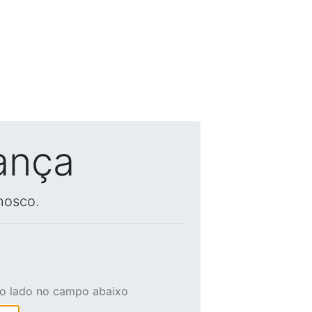
ança
nosco.
ao lado no campo abaixo