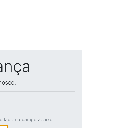
ança
nosco.
ao lado no campo abaixo