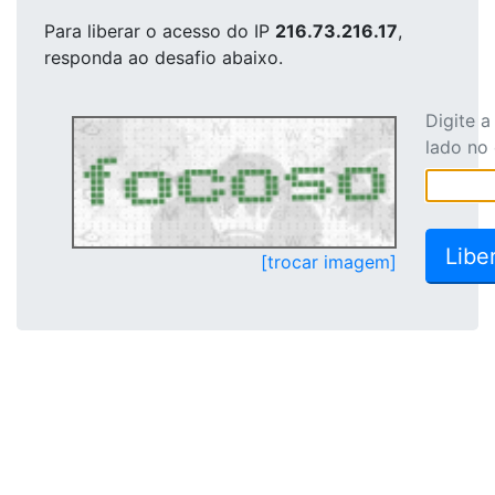
Para liberar o acesso
do IP
216.73.216.17
,
responda ao desafio abaixo.
Digite 
lado no
[trocar imagem]