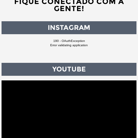
FIQUE CONECTADO COM A
GENTE!
INSTAGRAM
190 - OAuthException
Error validating application
YOUTUBE