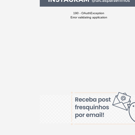
@dicaspaisefilhos
190 - OAuthException
Error validating application