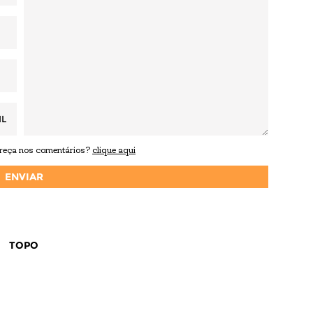
IL
areça nos comentários?
clique aqui
TOPO