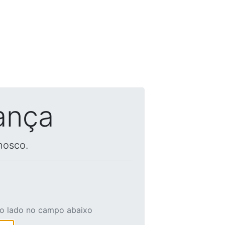
ança
nosco.
ao lado no campo abaixo