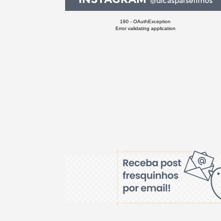
@dicaspaisefilhos
190 - OAuthException
Error validating application