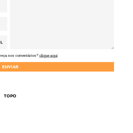
IL
areça nos comentários?
clique aqui
TOPO