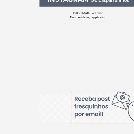
@dicaspaisefilhos
190 - OAuthException
Error validating application