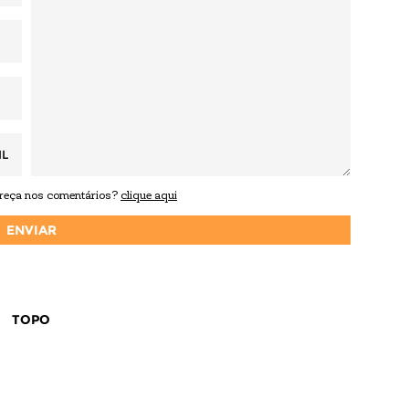
IL
areça nos comentários?
clique aqui
TOPO