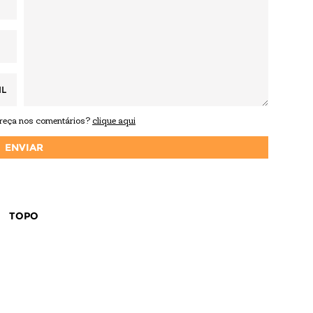
IL
areça nos comentários?
clique aqui
TOPO