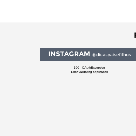
INSTAGRAM
@dicaspaisefilhos
190 - OAuthException
Error validating application