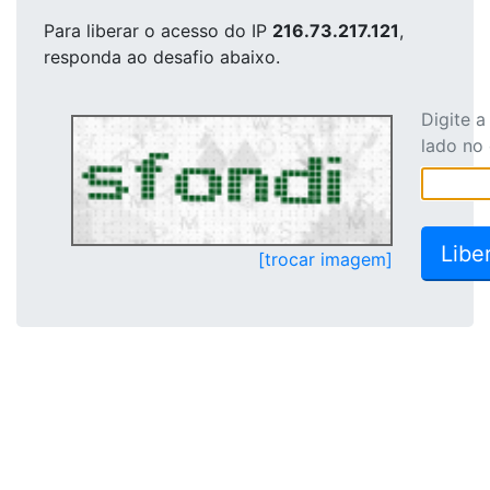
Para liberar o acesso
do IP
216.73.217.121
,
responda ao desafio abaixo.
Digite 
lado no
[trocar imagem]