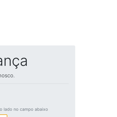
ança
nosco.
ao lado no campo abaixo