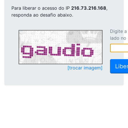
Para liberar o acesso
do IP
216.73.216.168
,
responda ao desafio abaixo.
Digite 
lado no
[trocar imagem]