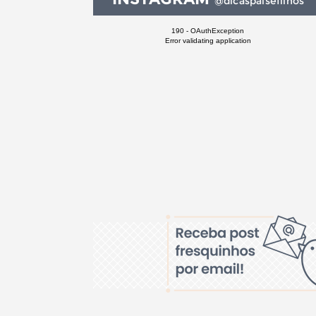
@dicaspaisefilhos
190 - OAuthException
Error validating application