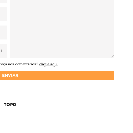
IL
areça nos comentários?
clique aqui
TOPO