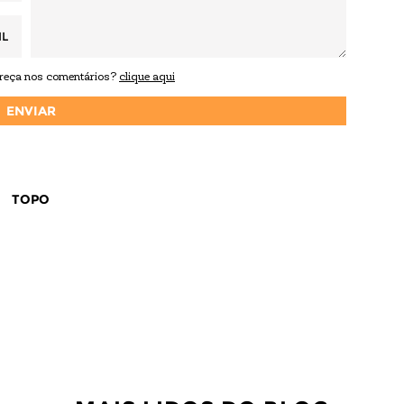
IL
areça nos comentários?
clique aqui
TOPO