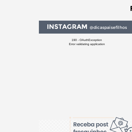
INSTAGRAM
@dicaspaisefilhos
190 - OAuthException
Error validating application