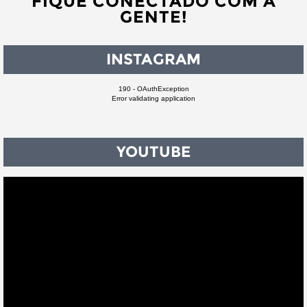
FIQUE CONECTADO COM A
GENTE!
INSTAGRAM
190 - OAuthException
Error validating application
YOUTUBE