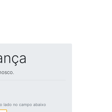
ança
nosco.
ao lado no campo abaixo