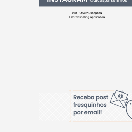
@dicaspaisefilhos
190 - OAuthException
Error validating application