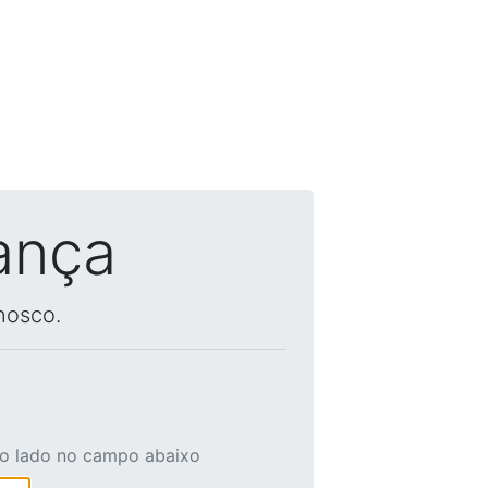
ança
nosco.
ao lado no campo abaixo