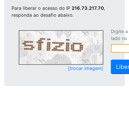
Para liberar o acesso
do IP
216.73.217.70
,
responda ao desafio abaixo.
Digite 
lado no
[trocar imagem]