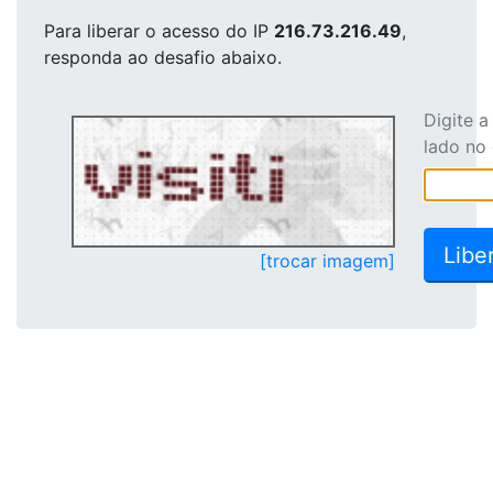
Para liberar o acesso
do IP
216.73.216.49
,
responda ao desafio abaixo.
Digite 
lado no
[trocar imagem]