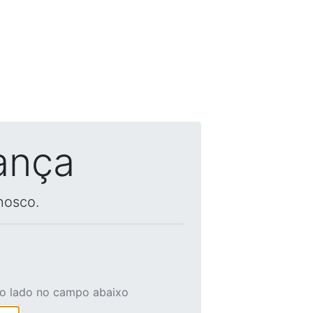
ança
nosco.
ao lado no campo abaixo