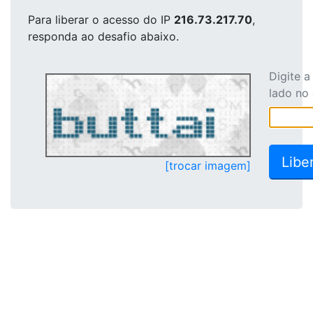
Para liberar o acesso
do IP
216.73.217.70
,
responda ao desafio abaixo.
Digite 
lado no
[trocar imagem]