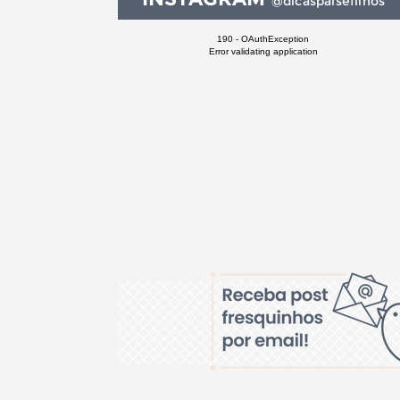
@dicaspaisefilhos
190 - OAuthException
Error validating application