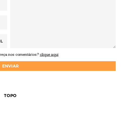
IL
areça nos comentários?
clique aqui
TOPO