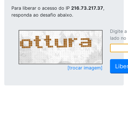
Para liberar o acesso
do IP
216.73.217.37
,
responda ao desafio abaixo.
Digite 
lado no
[trocar imagem]