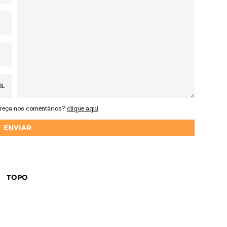
IL
areça nos comentários?
clique aqui
TOPO