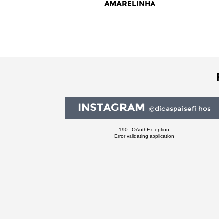
AMARELINHA
INSTAGRAM
@dicaspaisefilhos
190 - OAuthException
Error validating application