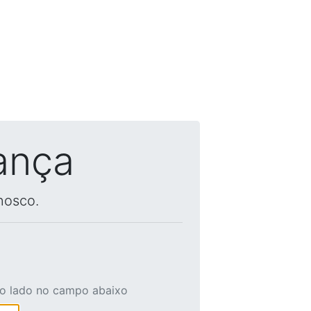
ança
nosco.
ao lado no campo abaixo