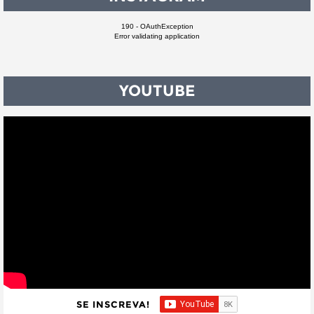
190 - OAuthException
Error validating application
YOUTUBE
SE INSCREVA!